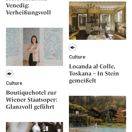
Osterkalender
Our Story
Venedig:
Kontakt
Mexico
Persönlichkeiten
Verheißungsvoll
Career
Niederlande
Impressum
Österreich
Adventkalender
Portugal
Schweden
Spanien
Culture
Schweiz
Locanda al Colle,
USA
Toskana – In Stein
gemeißelt
Culture
Boutiquehotel zur
Wiener Staatsoper:
Glanzvoll geführt