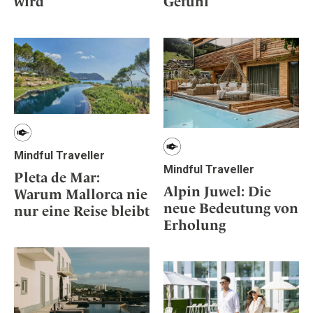
Gefühl
wird
Osterkalender
Our Story
Kontakt
Mexico
Persönlichkeiten
Career
Niederlande
Impressum
Österreich
Adventkalender
Portugal
Schweden
Spanien
Schweiz
Mindful Traveller
USA
Mindful Traveller
Pleta de Mar:
Alpin Juwel: Die
Warum Mallorca nie
neue Bedeutung von
nur eine Reise bleibt
Erholung