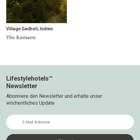
Osterkalender
Our Story
Kontakt
Mexico
Persönlichkeiten
Career
Niederlande
Impressum
Österreich
Village Gadholi, Indien
Adventkalender
Portugal
The Kumaon
Schweden
Spanien
Schweiz
USA
Lifestylehotels™
Newsletter
Abonniere den Newsletter und erhalte unser
wöchentliches Update