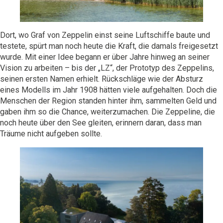
Mindful Traveller
Our Story
Contact
Japan
Osterkalender
Career
Mexico
Imprint
Personalities
Dort, wo Graf von Zeppelin einst seine Luftschiffe baute und
Netherlands
testete, spürt man noch heute die Kraft, die damals freigesetzt
Advent Calendar
Portugal
wurde. Mit einer Idee begann er über Jahre hinweg an seiner
Vision zu arbeiten – bis der „LZ“, der Prototyp des Zeppelins,
Spain
seinen ersten Namen erhielt. Rückschläge wie der Absturz
Sweden
eines Modells im Jahr 1908 hätten viele aufgehalten. Doch die
Menschen der Region standen hinter ihm, sammelten Geld und
Switzerland
gaben ihm so die Chance, weiterzumachen. Die Zeppeline, die
USA
noch heute über den See gleiten, erinnern daran, dass man
Träume nicht aufgeben sollte.