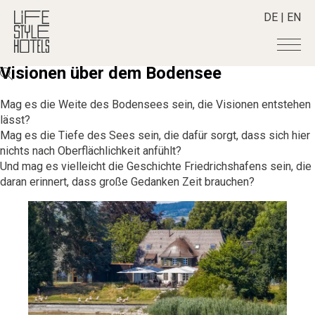
DE
|
EN
Visionen über dem Bodensee
Hotels
+
Mag es die Weite des Bodensees sein, die Visionen entstehen
Destinations
+
All hotels
lässt?
Mag es die Tiefe des Sees sein, die dafür sorgt, dass sich hier
Alpine Lifestyle
Stories
+
Destinations
nichts nach Oberflächlichkeit anfühlt?
Beach
Austria
Shop
+
Und mag es vielleicht die Geschichte Friedrichshafens sein, die
All stories
City
daran erinnert, dass große Gedanken Zeit brauchen?
Belgium
Active & Wellness
Smart Traveller
+
All Products
Countryside
Croatia
Advent Calender
Lifestylehotels BOOK
Newsletter
Mindful Traveller
All Smart Deals
Germany
Adventkalender
The Stylemate Magazin/e
New Member
Smart Traveller
Become a member
+
Greece
Culture
Gutschein/Voucher
Wellness
Newsletter subscription
India
About us
+
Design & Architecture
Member benefits
Indonesia
Eat & Drink
Register your hotel
Mission Statement
Italy