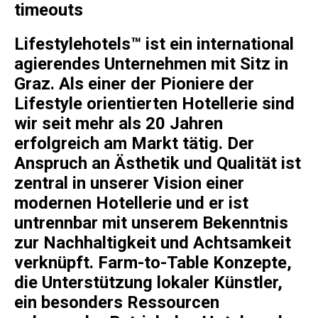
Osterkalender
timeouts
Our Story
Kontakt
Mexico
Persönlichkeiten
Career
Niederlande
Impressum
Lifestylehotels™ ist ein international
Österreich
agierendes Unternehmen mit Sitz in
Adventkalender
Portugal
Graz. Als einer der Pioniere der
Lifestyle orientierten Hotellerie sind
Schweden
wir seit mehr als 20 Jahren
Spanien
erfolgreich am Markt tätig. Der
Schweiz
Anspruch an Ästhetik und Qualität ist
USA
zentral in unserer Vision einer
modernen Hotellerie und er ist
untrennbar mit unserem Bekenntnis
zur Nachhaltigkeit und Achtsamkeit
verknüpft. Farm-to-Table Konzepte,
die Unterstützung lokaler Künstler,
ein besonders Ressourcen