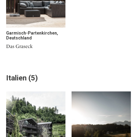
Osterkalender
Our Story
Kontakt
Mexico
Persönlichkeiten
Career
Niederlande
Impressum
Österreich
Adventkalender
Garmisch-Partenkirchen,
Portugal
Deutschland
Schweden
Das Graseck
Spanien
Schweiz
USA
Italien (5)