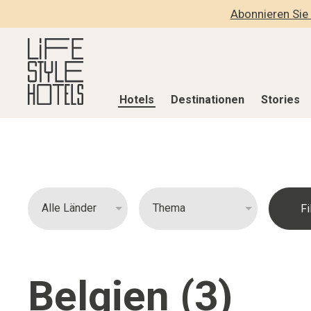
Abonnieren Sie 
Hotels
Destinationen
Stories
Hotels
Destinationen
Stories
Alle Hotels
Alle Destinationen
Alle Stories
Alpine Lifestyle
Belgien
Adventkalen
Beach
Deutschland
Aktiv & Wel
City
Griechenland
Culture
Countryside
Indien
Design & Arc
Belgien (3)
Mindful Traveller
Indonesien
Eat & Drink
New Member
Italien
Mindful Trav