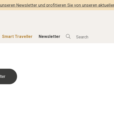
unseren Newsletter und profitieren Sie von unseren aktuell
Smart Traveller
Newsletter
Shop
Smart Travelle
Alle Produkte
Alle Smart Deals
der
Lifestylehotels BOOK
Smart Traveller
lness
The Stylemate Magazin/e
Newsletter Anmel
Gutschein/Voucher
hitektur
eller