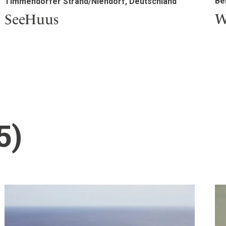
Be
Timmendorfer Strand/Niendorf, Deutschland
W
SeeHuus
5)