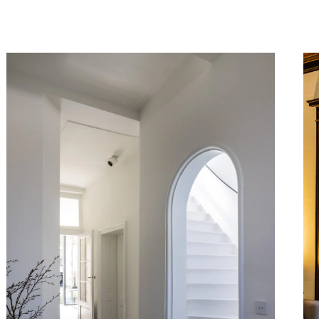
er
eiten