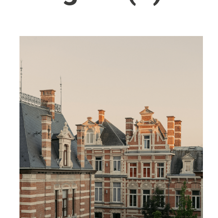
Wellness
Japan
Osterkalend
Kroatien
Persönlichk
Mexico
Niederlande
Österreich
Portugal
Schweden
Spanien
Schweiz
USA