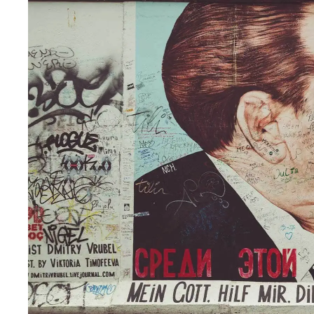
Wellness
Japan
Osterkalend
Kroatien
Persönlichk
Mexico
Niederlande
Österreich
Portugal
Schweden
Spanien
Schweiz
USA