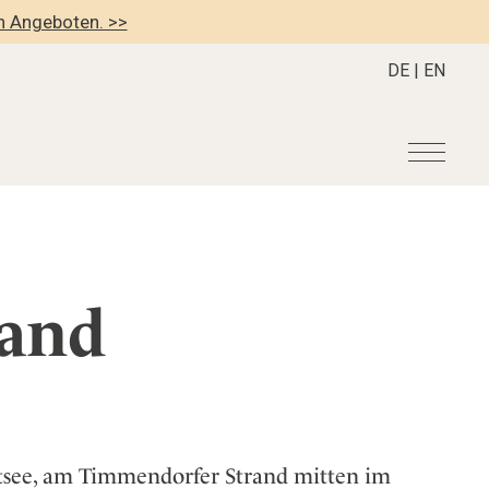
en Angeboten. >>
DE
|
EN
r
Become a member
About us
Member Benefits
Mission Statement
land
Register your Hotel
Our Story
dung
Career
Ostsee, am Timmendorfer Strand mitten im