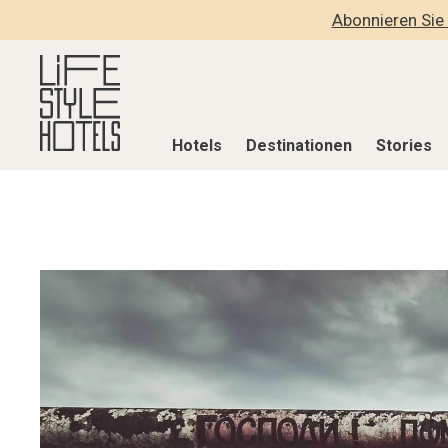
Abonnieren Sie 
Hotels
Destinationen
Stories
Hotels
Destinationen
Stories
Alle Hotels
Alle Destinationen
Alle Stories
Alpine Lifestyle
Belgien
Adventkalen
Beach
Deutschland
Aktiv & Wel
City
Griechenland
Culture
Countryside
Indien
Design & Arc
Mindful Traveller
Indonesien
Eat & Drink
New Member
Italien
Mindful Trav