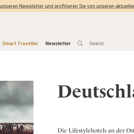
unseren Newsletter und profitieren Sie von unseren aktuell
Smart Traveller
Newsletter
Shop
Smart Travelle
Alle Produkte
Alle Smart Deals
Deutsch
der
Lifestylehotels BOOK
Smart Traveller
lness
The Stylemate Magazin/e
Newsletter Anmel
Gutschein/Voucher
hitektur
Die Lifestylehotels an der 
eller