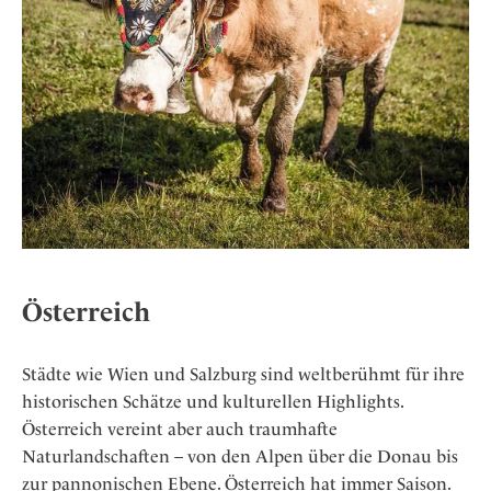
Osterkalender
Our Story
Kontakt
Mexico
Persönlichkeiten
Career
Niederlande
Impressum
Österreich
Adventkalender
Portugal
Schweden
Spanien
Schweiz
USA
Österreich
Städte wie Wien und Salzburg sind weltberühmt für ihre
historischen Schätze und kulturellen Highlights.
Österreich vereint aber auch traumhafte
Naturlandschaften – von den Alpen über die Donau bis
zur pannonischen Ebene. Österreich hat immer Saison.