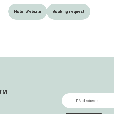
Hotel Website
Booking request
s™