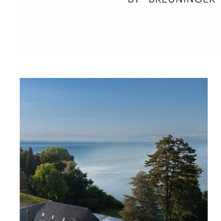
Wellness
Japan
Osterkalend
Kroatien
Persönlichk
Mexico
Niederlande
Österreich
Portugal
Schweden
Spanien
Schweiz
USA