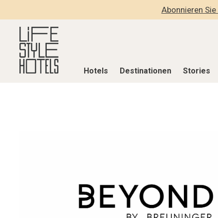
Abonnieren Sie 
Hotels
Destinationen
Stories
Hotels
Destinationen
Stories
Alle Hotels
Alle Destinationen
Alle Stories
Alpine Lifestyle
Belgien
Adventkalen
Beach
Deutschland
Aktiv & Wel
City
Griechenland
Culture
Countryside
Indien
Design & Arc
Mindful Traveller
Indonesien
Eat & Drink
New Member
Italien
Mindful Trav