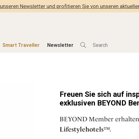
unseren Newsletter und profitieren Sie von unseren aktuell
Smart Traveller
Newsletter
Shop
Smart Travelle
Alle Produkte
Alle Smart Deals
der
Lifestylehotels BOOK
Smart Traveller
Freuen Sie sich auf ins
lness
The Stylemate Magazin/e
Newsletter Anmel
exklusiven BEYOND Ben
Gutschein/Voucher
BEYOND Member erhalte
hitektur
Lifestylehotels
™.
eller