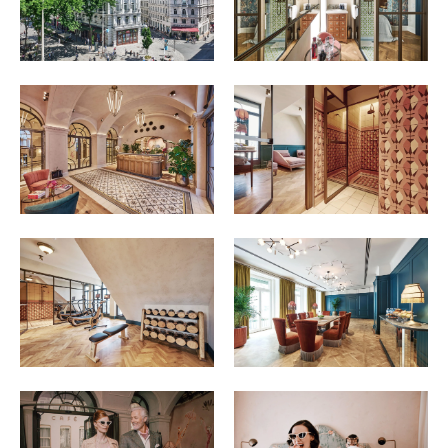
Osterkalender
Our Story
Kontakt
Mexico
Persönlichkeiten
Career
Niederlande
Impressum
Österreich
Adventkalender
Portugal
Schweden
Spanien
Schweiz
USA