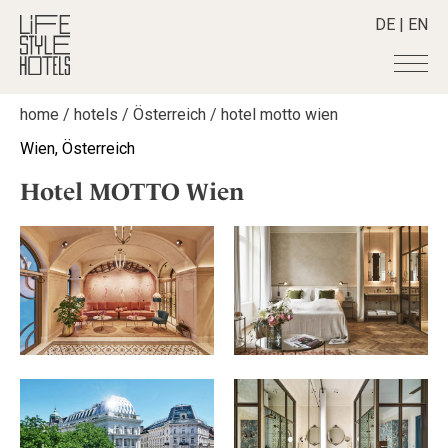
DE
|
EN
home
/
hotels
/
Österreich
/
hotel motto wien
Hotels
+
Wien, Österreich
Destinationen
+
Alle Hotels
Hotel MOTTO Wien
Alpine Lifestyle
Stories
+
Alle Destinationen
Beach
Belgien
Shop
+
Alle Stories
City
Deutschland
Adventkalender
Smart Traveller
+
Alle Produkte
Countryside
Griechenland
Aktiv & Wellness
Lifestylehotels BOOK
Newsletter
Mindful Traveller
Alle Smart Deals
Indien
Culture
The Stylemate Magazin/e
New Member
Smart Traveller
Become a member
+
Indonesien
Design & Architektur
Gutschein/Voucher
Wellness
Newsletter Anmeldung
Italien
About us
+
Eat & Drink
Member Benefits
Japan
Mindful Traveller
Register your Hotel
Mission Statement
Kroatien