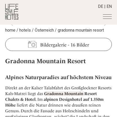
DE
|
EN
home
/
hotels
/
Österreich
/
gradonna mountain resort
Hotels
+
Destinationen
+
Alle Hotels
Bildergalerie
-
16 Bilder
Alpine Lifestyle
Stories
+
Alle Destinationen
Beach
Gradonna Mountain Resort
Belgien
Shop
+
Alle Stories
City
Deutschland
Adventkalender
Smart Traveller
+
Alle Produkte
Countryside
Griechenland
Alpines Naturparadies auf höchstem Niveau
Aktiv & Wellness
Lifestylehotels BOOK
Newsletter
Mindful Traveller
Alle Smart Deals
Indien
Culture
Direkt an der Kalser Talabfahrt des Großglockner Resorts
The Stylemate Magazin/e
New Member
Smart Traveller
Become a member
+
Indonesien
Kals-Matrei liegt das
Gradonna Mountain
Resort
Design & Architektur
Gutschein/Voucher
Wellness
Newsletter Anmeldung
Chalets & Hotel
. Im
alpinen
Designhotel auf 1.350m
Italien
About us
+
Eat & Drink
Member Benefits
Höhe
liefert die Natur drinnen wie draußen reinen
Japan
Mindful Traveller
Register your Hotel
Genuss. Durch die Fassade aus Holzschindeln und
Mission Statement
Kroatien
großzügigen Glasfronten „wächst“ die Landschaft in den