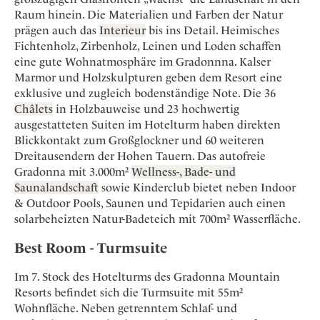
Osterkalender
Our Story
Kontakt
Raum hinein. Die Materialien und Farben der Natur
Mexico
Persönlichkeiten
Career
prägen auch das
Interieur
bis ins Detail. Heimisches
Niederlande
Impressum
Fichtenholz, Zirbenholz, Leinen und Loden schaffen
Österreich
eine gute Wohnatmosphäre im Gradonnna. Kalser
Adventkalender
Marmor und Holzskulpturen geben dem Resort eine
Portugal
exklusive und zugleich bodenständige Note. Die 36
Schweden
Châlets
in Holzbauweise und 23 hochwertig
Spanien
ausgestatteten Suiten im Hotelturm haben direkten
Blickkontakt zum Großglockner und 60 weiteren
Schweiz
Dreitausendern der Hohen Tauern. Das autofreie
USA
Gradonna mit 3.000m²
Wellness-, Bade- und
Saunalandschaft
sowie Kinderclub bietet neben Indoor
& Outdoor Pools, Saunen und Tepidarien auch einen
solarbeheizten Natur-Badeteich mit 700m² Wasserfläche.
Best Room - Turmsuite
Im 7. Stock des Hotelturms des Gradonna Mountain
Resorts befindet sich die Turmsuite mit 55m²
Wohnfläche. Neben getrenntem Schlaf- und