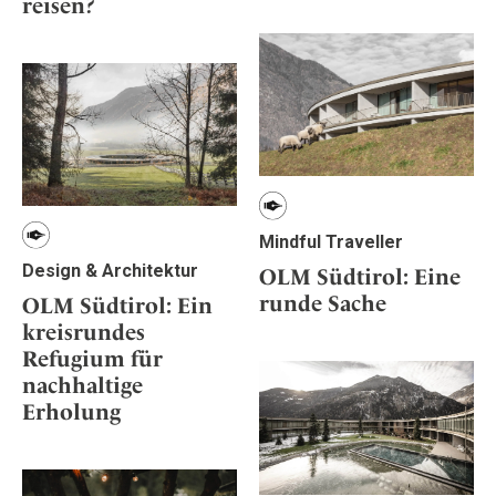
Osterkalender
reisen?
Our Story
Kontakt
Mexico
Persönlichkeiten
Career
Niederlande
Impressum
Österreich
Adventkalender
Portugal
Schweden
Spanien
Schweiz
Mindful Traveller
USA
Design & Architektur
OLM Südtirol: Eine
runde Sache
OLM Südtirol: Ein
kreisrundes
Refugium für
nachhaltige
Erholung