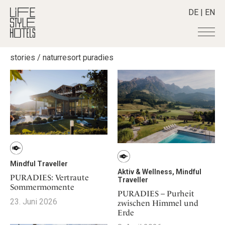
DE
|
EN
stories
/
naturresort puradies
Hotels
+
Destinationen
+
Alle Hotels
Alpine Lifestyle
Stories
+
Alle Destinationen
Beach
Belgien
Shop
+
Alle Stories
City
Deutschland
Adventkalender
Smart Traveller
+
Alle Produkte
Countryside
Griechenland
Aktiv & Wellness
Lifestylehotels BOOK
Newsletter
Mindful Traveller
Alle Smart Deals
Indien
Mindful Traveller
Culture
The Stylemate Magazin/e
New Member
Aktiv & Wellness, Mindful
Smart Traveller
Become a member
+
Indonesien
PURADIES: Vertraute
Design & Architektur
Traveller
Gutschein/Voucher
Sommermomente
Wellness
Newsletter Anmeldung
Italien
PURADIES – Purheit
About us
+
Eat & Drink
Member Benefits
23. Juni 2026
zwischen Himmel und
Japan
Mindful Traveller
Register your Hotel
Erde
Mission Statement
Kroatien