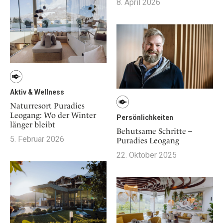
Osterkalender
8. April 2026
Our Story
Kontakt
Mexico
Persönlichkeiten
Career
Niederlande
Impressum
Österreich
Adventkalender
Portugal
Schweden
Spanien
Aktiv & Wellness
Schweiz
Naturresort Puradies
Leogang: Wo der Winter
USA
Persönlichkeiten
länger bleibt
Behutsame Schritte –
5. Februar 2026
Puradies Leogang
22. Oktober 2025