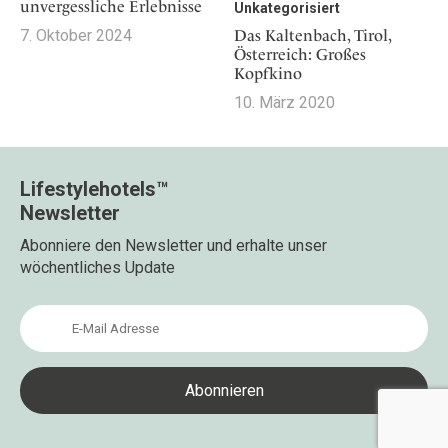
Osterkalender
unvergessliche Erlebnisse
Unkategorisiert
Our Story
Kontakt
Mexico
Persönlichkeiten
7. Oktober 2024
Das Kaltenbach, Tirol,
Career
Niederlande
Österreich: Großes
Impressum
Kopfkino
Österreich
10. März 2020
Adventkalender
Portugal
Schweden
Spanien
Lifestylehotels™
Schweiz
Newsletter
USA
Abonniere den Newsletter und erhalte unser
wöchentliches Update