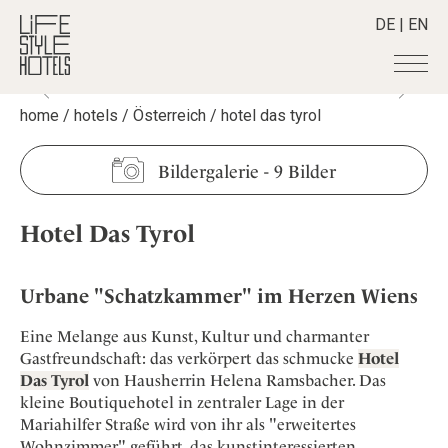
DE
|
EN
home
/
hotels
/
Österreich
/
hotel das tyrol
Hotels
+
Destinationen
+
Alle Hotels
Bildergalerie
-
9 Bilder
Alpine Lifestyle
Stories
+
Alle Destinationen
Beach
Hotel Das Tyrol
Belgien
Shop
+
Alle Stories
City
Deutschland
Adventkalender
Smart Traveller
+
Alle Produkte
Countryside
Griechenland
Urbane "Schatzkammer" im Herzen Wiens
Aktiv & Wellness
Lifestylehotels BOOK
Newsletter
Mindful Traveller
Alle Smart Deals
Indien
Culture
Eine Melange aus Kunst, Kultur und charmanter
The Stylemate Magazin/e
New Member
Smart Traveller
Become a member
+
Indonesien
Gastfreundschaft: das verkörpert das schmucke
Hotel
Design & Architektur
Gutschein/Voucher
Wellness
Newsletter Anmeldung
Das Tyrol
von Hausherrin Helena Ramsbacher. Das
Italien
About us
+
Eat & Drink
Member Benefits
kleine Boutiquehotel in zentraler Lage in der
Japan
Mindful Traveller
Register your Hotel
Mariahilfer Straße wird von ihr als "erweitertes
Mission Statement
Kroatien
Wohnzimmer" geführt, das kunstinteressierten