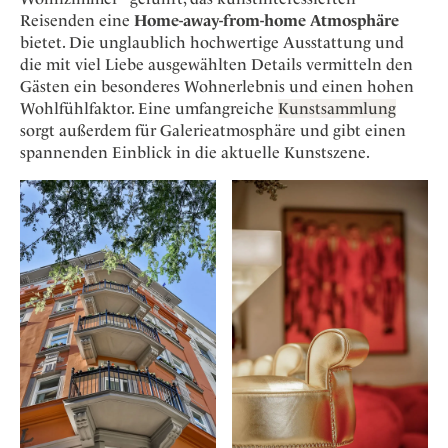
Osterkalender
Our Story
Kontakt
Reisenden eine
Home-away-from-home Atmosphäre
Mexico
Persönlichkeiten
Career
bietet. Die unglaublich hochwertige Ausstattung und
Niederlande
Impressum
die mit viel Liebe ausgewählten Details vermitteln den
Österreich
Gästen ein besonderes Wohnerlebnis und einen hohen
Adventkalender
Wohlfühlfaktor. Eine umfangreiche
Kunstsammlung
Portugal
sorgt außerdem für Galerieatmosphäre und gibt einen
Schweden
spannenden Einblick in die aktuelle Kunstszene.
Spanien
Schweiz
USA