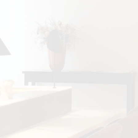
er
eiten