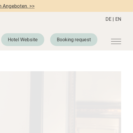
en Angeboten. >>
DE
|
EN
Hotel Website
Booking request
r
Become a member
About us
Member Benefits
Mission Statement
Register your Hotel
Our Story
dung
Career