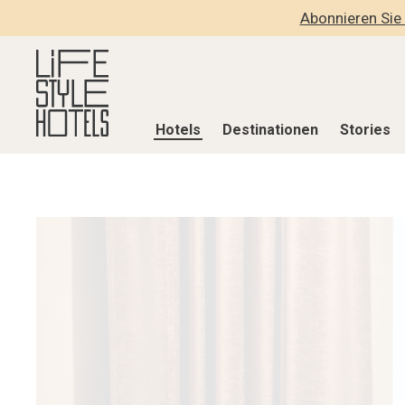
Abonnieren Sie 
Hotels
Destinationen
Stories
Hotels
Destinationen
Stories
Alle Hotels
Alle Destinationen
Alle Stories
Alpine Lifestyle
Belgien
Adventkalen
Beach
Deutschland
Aktiv & Wel
City
Griechenland
Culture
Countryside
Indien
Design & Arc
Mindful Traveller
Indonesien
Eat & Drink
New Member
Italien
Mindful Trav