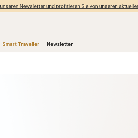
unseren Newsletter und profitieren Sie von unseren aktuell
Smart Traveller
Newsletter
Shop
Smart Travelle
Alle Produkte
Alle Smart Deals
der
Lifestylehotels BOOK
Smart Traveller
lness
The Stylemate Magazin/e
Newsletter Anmel
Gutschein/Voucher
hitektur
eller