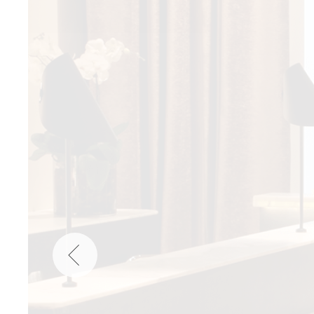
Wellness
Japan
Osterkalend
Kroatien
Persönlichk
Mexico
Niederlande
Österreich
Portugal
Schweden
Spanien
Schweiz
USA