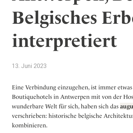
Wellness
Japan
Osterkalend
Belgisches Er
Kroatien
Persönlichk
Mexico
interpretiert
Niederlande
Österreich
Portugal
Schweden
13. Juni 2023
Spanien
Schweiz
Eine Verbindung einzugehen, ist immer etwas
USA
Boutiquehotels in Antwerpen mit von der Hospi
wunderbare Welt für sich, haben sich das
augu
verschrieben: historische belgische Architekt
kombinieren.