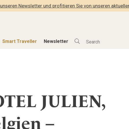
unseren Newsletter und profitieren Sie von unseren aktuell
Smart Traveller
Newsletter
Shop
Smart Travelle
Alle Produkte
Alle Smart Deals
der
Lifestylehotels BOOK
Smart Traveller
lness
The Stylemate Magazin/e
Newsletter Anmel
TEL JULIEN,
Gutschein/Voucher
hitektur
lgien –
eller