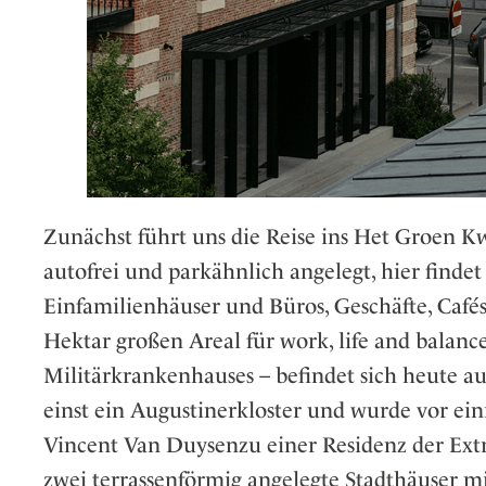
Zunächst führt uns die Reise ins Het Groen Kwa
autofrei und parkähnlich angelegt, hier find
Einfamilienhäuser und Büros, Geschäfte, Café
Hektar großen Areal für work, life and balanc
Militärkrankenhauses – befindet sich heute a
einst ein Augustinerkloster und wurde vor ei
Vincent Van Duysenzu einer Residenz der Extr
zwei terrassenförmig angelegte Stadthäuser m