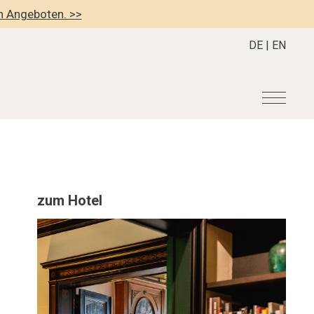
en Angeboten. >>
DE
|
EN
r
Become a member
About us
Member Benefits
Mission Statement
zum Hotel
Register your Hotel
Our Story
dung
Career