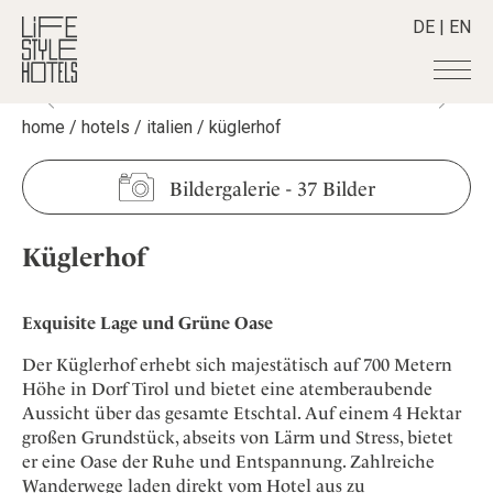
DE
|
EN
home
/
hotels
/
italien
/
küglerhof
Hotels
+
Destinationen
+
Alle Hotels
Bildergalerie
-
37 Bilder
Alpine Lifestyle
Stories
+
Alle Destinationen
Beach
Küglerhof
Belgien
Shop
+
Alle Stories
City
Deutschland
Adventkalender
Smart Traveller
+
Alle Produkte
Countryside
Griechenland
Exquisite Lage und Grüne Oase
Aktiv & Wellness
Lifestylehotels BOOK
Newsletter
Mindful Traveller
Alle Smart Deals
Indien
Culture
Der Küglerhof erhebt sich majestätisch auf 700 Metern
The Stylemate Magazin/e
New Member
Smart Traveller
Become a member
+
Indonesien
Höhe in Dorf Tirol und bietet eine atemberaubende
Design & Architektur
Gutschein/Voucher
Wellness
Newsletter Anmeldung
Aussicht über das gesamte Etschtal. Auf einem 4 Hektar
Italien
About us
+
Eat & Drink
Member Benefits
großen Grundstück, abseits von Lärm und Stress, bietet
Japan
Mindful Traveller
er eine Oase der Ruhe und Entspannung. Zahlreiche
Register your Hotel
Mission Statement
Kroatien
Wanderwege laden direkt vom Hotel aus zu