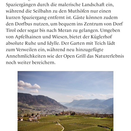
Osterkalender
Our Story
Spaziergängen durch die malerische Landschaft ein,
Kontakt
Mexico
Persönlichkeiten
während die Seilbahn zu den Muthöfen nur einen
Career
Niederlande
Impressum
kurzen Spaziergang entfernt ist. Gäste können zudem
den Dorfbus nutzen, um bequem ins Zentrum von Dorf
Österreich
Tirol oder sogar bis nach Meran zu gelangen. Umgeben
Adventkalender
Portugal
von Apfelhainen und Wiesen, bietet der Küglerhof
Schweden
absolute Ruhe und Idylle. Der Garten mit Teich lädt
zum Verweilen ein, während neu hinzugefügte
Spanien
Annehmlichkeiten wie der Open Grill das Naturerlebnis
Schweiz
noch weiter bereichern.
USA