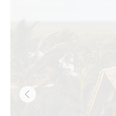
Wellness
Japan
Osterkalend
Kroatien
Persönlichk
Mexico
Niederlande
Österreich
Portugal
Schweden
Spanien
Schweiz
USA