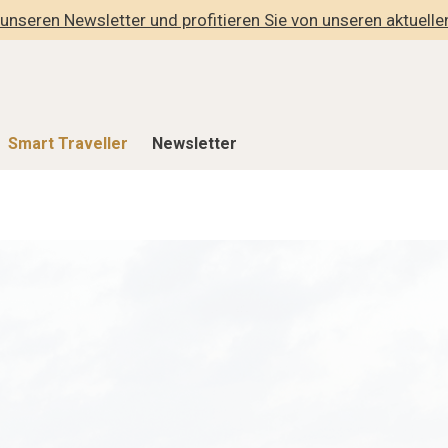
unseren Newsletter und profitieren Sie von unseren aktuell
Smart Traveller
Newsletter
Shop
Smart Travelle
Alle Produkte
Alle Smart Deals
der
Lifestylehotels BOOK
Smart Traveller
lness
The Stylemate Magazin/e
Newsletter Anmel
Gutschein/Voucher
hitektur
eller