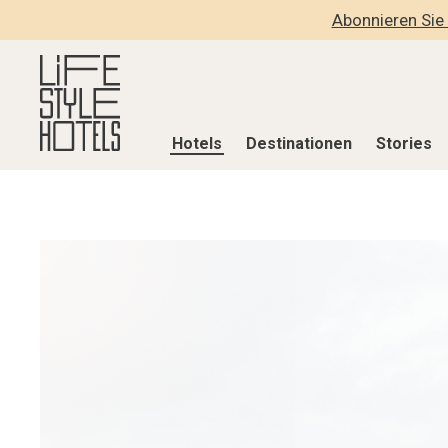
Abonnieren Sie 
Hotels
Destinationen
Stories
Hotels
Destinationen
Stories
Alle Hotels
Alle Destinationen
Alle Stories
Alpine Lifestyle
Belgien
Adventkalen
Beach
Deutschland
Aktiv & Wel
City
Griechenland
Culture
Countryside
Indien
Design & Arc
Mindful Traveller
Indonesien
Eat & Drink
New Member
Italien
Mindful Trav