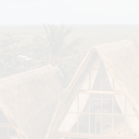
er
eiten