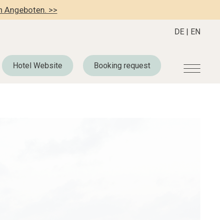
en Angeboten. >>
DE
|
EN
Hotel Website
Booking request
r
Become a member
About us
Member Benefits
Mission Statement
Register your Hotel
Our Story
dung
Career