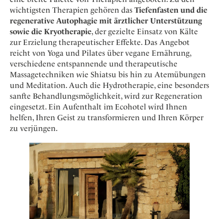
Osterkalender
Our Story
Kontakt
wichtigsten Therapien gehören das
Tiefenfasten und die
Mexico
Persönlichkeiten
Career
regenerative Autophagie mit ärztlicher Unterstützung
Niederlande
Impressum
sowie die Kryotherapie
, der gezielte Einsatz von Kälte
Österreich
zur Erzielung therapeutischer Effekte. Das Angebot
Adventkalender
reicht von Yoga und Pilates über vegane Ernährung,
Portugal
verschiedene entspannende und therapeutische
Schweden
Massagetechniken wie Shiatsu bis hin zu Atemübungen
Spanien
und Meditation. Auch die Hydrotherapie, eine besonders
sanfte Behandlungsmöglichkeit, wird zur Regeneration
Schweiz
eingesetzt. Ein Aufenthalt im Ecohotel wird Ihnen
USA
helfen, Ihren Geist zu transformieren und Ihren Körper
zu verjüngen.