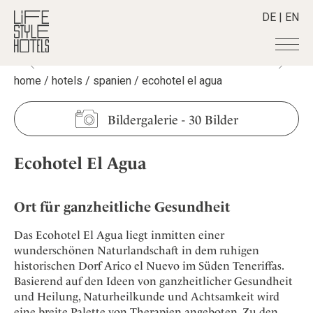
DE
|
EN
home
/
hotels
/
spanien
/
ecohotel el agua
Hotels
+
Destinationen
+
Alle Hotels
Bildergalerie
-
30 Bilder
Alpine Lifestyle
Stories
+
Alle Destinationen
Beach
Ecohotel El Agua
Belgien
Shop
+
Alle Stories
City
Deutschland
Adventkalender
Smart Traveller
+
Alle Produkte
Countryside
Griechenland
Ort für ganzheitliche Gesundheit
Aktiv & Wellness
Lifestylehotels BOOK
Newsletter
Mindful Traveller
Alle Smart Deals
Indien
Culture
Das Ecohotel El Agua liegt inmitten einer
The Stylemate Magazin/e
New Member
Smart Traveller
Become a member
+
Indonesien
wunderschönen Naturlandschaft in dem ruhigen
Design & Architektur
Gutschein/Voucher
Wellness
Newsletter Anmeldung
historischen Dorf Arico el Nuevo im Süden Teneriffas.
Italien
About us
+
Eat & Drink
Member Benefits
Basierend auf den Ideen von ganzheitlicher Gesundheit
Japan
Mindful Traveller
Register your Hotel
und Heilung, Naturheilkunde und Achtsamkeit wird
Mission Statement
Kroatien
eine breite Palette von Therapien angeboten. Zu den