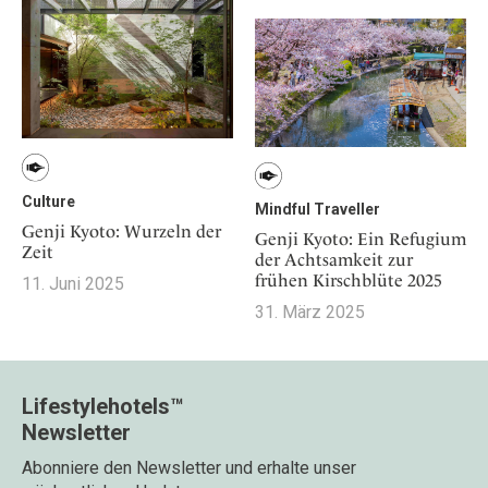
Osterkalender
Our Story
Kontakt
Mexico
Persönlichkeiten
Career
Niederlande
Impressum
Österreich
Adventkalender
Portugal
Schweden
Spanien
Culture
Mindful Traveller
Schweiz
Genji Kyoto: Wurzeln der
Genji Kyoto: Ein Refugium
Zeit
USA
der Achtsamkeit zur
frühen Kirschblüte 2025
11. Juni 2025
31. März 2025
Lifestylehotels™
Newsletter
Abonniere den Newsletter und erhalte unser