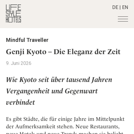
DE
|
EN
Hotels
+
Mindful Traveller
Destinationen
+
Alle Hotels
Genji Kyoto – Die Eleganz der Zeit
Alpine Lifestyle
Stories
+
Alle Destinationen
9. Juni 2026
Beach
Belgien
Shop
+
Alle Stories
City
Deutschland
Wie Kyoto seit über tausend Jahren
Adventkalender
Smart Traveller
+
Alle Produkte
Countryside
Griechenland
Aktiv & Wellness
Vergangenheit und Gegenwart
Lifestylehotels BOOK
Newsletter
Mindful Traveller
Alle Smart Deals
Indien
Culture
The Stylemate Magazin/e
verbindet
New Member
Smart Traveller
Become a member
+
Indonesien
Design & Architektur
Gutschein/Voucher
Wellness
Newsletter Anmeldung
Italien
About us
+
Eat & Drink
Member Benefits
Es gibt Städte, die für einige Jahre im Mittelpunkt
Japan
Mindful Traveller
Register your Hotel
der Aufmerksamkeit stehen. Neue Restaurants,
Mission Statement
Kroatien
neue Hotels und neue Trends machen sie beliebt,