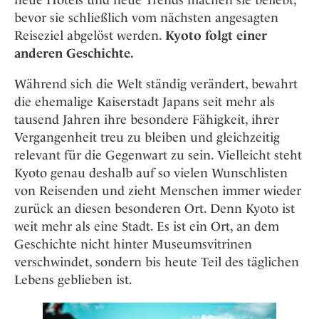
Osterkalender
Our Story
Kontakt
Mexico
bevor sie schließlich vom nächsten angesagten
Persönlichkeiten
Career
Reiseziel abgelöst werden.
Kyoto folgt einer
Niederlande
Impressum
anderen Geschichte.
Österreich
Adventkalender
Portugal
Während sich die Welt ständig verändert, bewahrt
die ehemalige Kaiserstadt Japans seit mehr als
Schweden
tausend Jahren ihre besondere Fähigkeit, ihrer
Spanien
Vergangenheit treu zu bleiben und gleichzeitig
Schweiz
relevant für die Gegenwart zu sein. Vielleicht steht
USA
Kyoto genau deshalb auf so vielen Wunschlisten
von Reisenden und zieht Menschen immer wieder
zurück an diesen besonderen Ort. Denn Kyoto ist
weit mehr als eine Stadt. Es ist ein Ort, an dem
Geschichte nicht hinter Museumsvitrinen
verschwindet, sondern bis heute Teil des täglichen
Lebens geblieben ist.