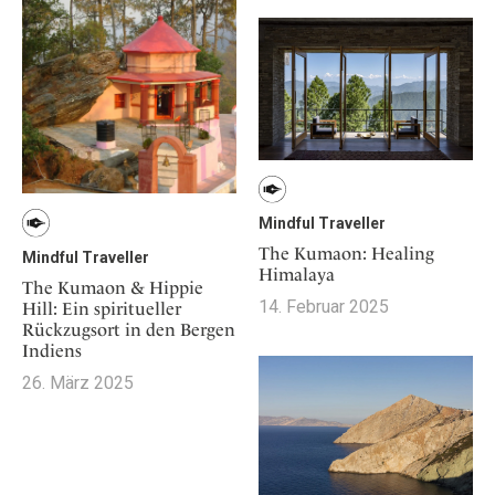
Osterkalender
Our Story
Kontakt
Mexico
Persönlichkeiten
Career
Niederlande
Impressum
Österreich
Adventkalender
Portugal
Schweden
Spanien
Schweiz
Mindful Traveller
The Kumaon: Healing
USA
Mindful Traveller
Himalaya
The Kumaon & Hippie
14. Februar 2025
Hill: Ein spiritueller
Rückzugsort in den Bergen
Indiens
26. März 2025