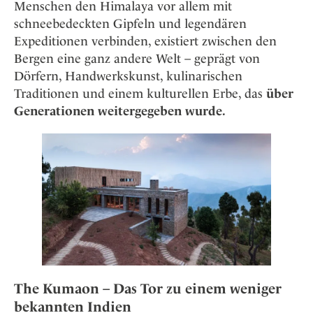
Osterkalender
Menschen den Himalaya vor allem mit
Our Story
Kontakt
Mexico
Persönlichkeiten
schneebedeckten Gipfeln und legendären
Career
Niederlande
Impressum
Expeditionen verbinden, existiert zwischen den
Bergen eine ganz andere Welt – geprägt von
Österreich
Adventkalender
Dörfern, Handwerkskunst, kulinarischen
Portugal
Traditionen und einem kulturellen Erbe, das
über
Schweden
Generationen weitergegeben wurde.
Spanien
Schweiz
USA
The Kumaon – Das Tor zu einem weniger
bekannten Indien