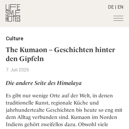
DE
|
EN
Hotels
+
Culture
Destinationen
+
Alle Hotels
The Kumaon – Geschichten hinter
Alpine Lifestyle
Stories
+
den Gipfeln
Alle Destinationen
Beach
Belgien
Shop
+
Alle Stories
7. Juli 2026
City
Deutschland
Adventkalender
Smart Traveller
+
Alle Produkte
Countryside
Die andere Seite des Himalaya
Griechenland
Aktiv & Wellness
Lifestylehotels BOOK
Newsletter
Mindful Traveller
Alle Smart Deals
Indien
Culture
Es gibt nur wenige Orte auf der Welt, in denen
The Stylemate Magazin/e
New Member
Smart Traveller
Become a member
+
Indonesien
traditionelle Kunst, regionale Küche und
Design & Architektur
Gutschein/Voucher
Wellness
Newsletter Anmeldung
jahrhundertealte Geschichten bis heute so eng mit
Italien
About us
+
Eat & Drink
Member Benefits
dem Alltag verbunden sind. Kumaon im Norden
Japan
Mindful Traveller
Register your Hotel
Mission Statement
Indiens gehört zweifellos dazu. Obwohl viele
Kroatien