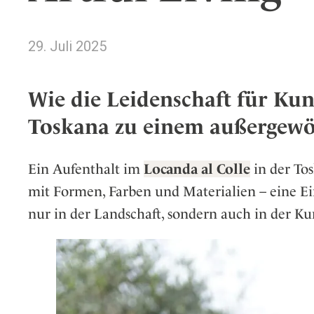
Wellness
Japan
Osterkalend
Kroatien
Persönlichk
29. Juli 2025
Mexico
Niederlande
Wie die Leidenschaft für Kun
Österreich
Toskana zu einem außergew
Portugal
Schweden
Spanien
Ein Aufenthalt im
Locanda al Coll
e
in der Tos
Schweiz
mit Formen, Farben und Materialien – eine Ein
USA
nur in der Landschaft, sondern auch in der Ku