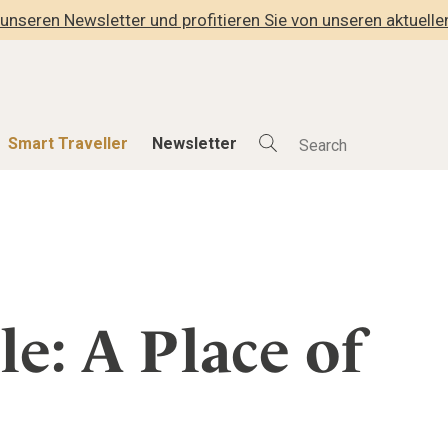
unseren Newsletter und profitieren Sie von unseren aktuell
Smart Traveller
Newsletter
Shop
Smart Travelle
Alle Produkte
Alle Smart Deals
der
Lifestylehotels BOOK
Smart Traveller
lness
The Stylemate Magazin/e
Newsletter Anmel
le: A Place of
Gutschein/Voucher
hitektur
eller