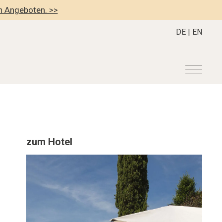
en Angeboten. >>
DE
|
EN
r
Become a member
About us
Member Benefits
Mission Statement
zum Hotel
Register your Hotel
Our Story
dung
Career