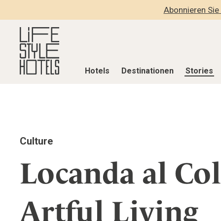
Abonnieren Sie 
Hotels
Destinationen
Stories
Hotels
Destinationen
Stories
Alle Hotels
Alle Destinationen
Alle Stories
Culture
Alpine Lifestyle
Belgien
Adventkalen
Beach
Deutschland
Aktiv & Wel
Locanda al Col
City
Griechenland
Culture
Countryside
Indien
Design & Arc
Artful Living
Mindful Traveller
Indonesien
Eat & Drink
New Member
Italien
Mindful Trav