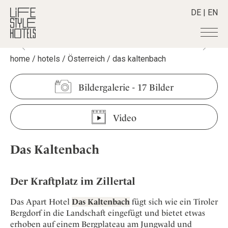
DE
|
EN
home
/
hotels
/
Österreich
/
das kaltenbach
Hotels
+
Destinationen
+
Alle Hotels
Bildergalerie
-
17 Bilder
Alpine Lifestyle
Stories
+
Alle Destinationen
Beach
Video
Belgien
Shop
+
Alle Stories
City
Deutschland
Adventkalender
Smart Traveller
+
Alle Produkte
Countryside
Das Kaltenbach
Griechenland
Aktiv & Wellness
Lifestylehotels BOOK
Newsletter
Mindful Traveller
Alle Smart Deals
Indien
Culture
The Stylemate Magazin/e
New Member
Smart Traveller
Become a member
+
Indonesien
Der Kraftplatz im Zillertal
Design & Architektur
Gutschein/Voucher
Wellness
Newsletter Anmeldung
Italien
About us
+
Eat & Drink
Member Benefits
Das Apart Hotel
Das Kaltenbach
fügt sich wie ein Tiroler
Japan
Bergdorf in die Landschaft eingefügt und bietet etwas
Mindful Traveller
Register your Hotel
Mission Statement
erhoben auf einem Bergplateau am Jungwald und
Kroatien