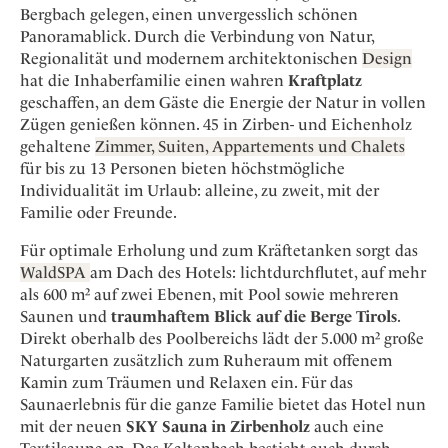
Osterkalender
Our Story
Bergbach gelegen, einen unvergesslich schönen
Kontakt
Mexico
Persönlichkeiten
Panoramablick. Durch die Verbindung von Natur,
Career
Niederlande
Impressum
Regionalität und modernem architektonischen
Design
hat die Inhaberfamilie einen wahren
Kraftplatz
Österreich
geschaffen, an dem Gäste die Energie der Natur in vollen
Adventkalender
Portugal
Zügen genießen können. 45 in Zirben- und Eichenholz
Schweden
gehaltene
Zimmer, Suiten, Appartements und Chalets
für bis zu 13 Personen bieten höchstmögliche
Spanien
Individualität im Urlaub: alleine, zu zweit, mit der
Schweiz
Familie oder Freunde.
USA
Für optimale Erholung und zum Kräftetanken sorgt das
WaldSPA
am Dach des Hotels: lichtdurchflutet, auf mehr
als 600 m² auf zwei Ebenen, mit Pool sowie mehreren
Saunen und
traumhaftem Blick auf die Berge Tirols
.
Direkt oberhalb des Poolbereichs lädt der 5.000 m² große
Naturgarten zusätzlich zum Ruheraum mit offenem
Kamin zum Träumen und Relaxen ein. Für das
Saunaerlebnis für die ganze Familie bietet das Hotel nun
mit der neuen
SKY Sauna in Zirbenholz
auch eine