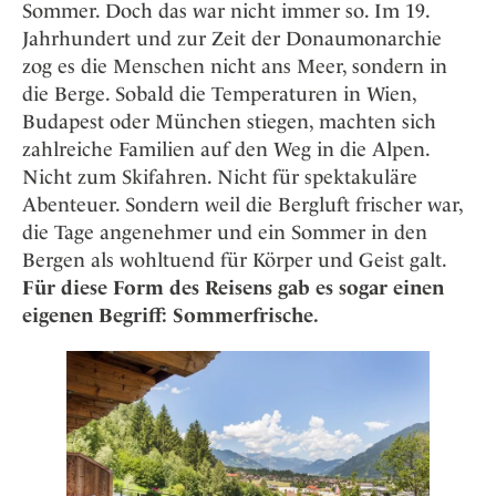
Osterkalender
Sommer. Doch das war nicht immer so. Im 19.
Our Story
Kontakt
Mexico
Persönlichkeiten
Jahrhundert und zur Zeit der Donaumonarchie
Career
Niederlande
Impressum
zog es die Menschen nicht ans Meer, sondern in
Österreich
die Berge. Sobald die Temperaturen in Wien,
Adventkalender
Budapest oder München stiegen, machten sich
Portugal
zahlreiche Familien auf den Weg in die Alpen.
Schweden
Nicht zum Skifahren. Nicht für spektakuläre
Spanien
Abenteuer. Sondern weil die Bergluft frischer war,
Schweiz
die Tage angenehmer und ein Sommer in den
USA
Bergen als wohltuend für Körper und Geist galt.
Für diese Form des Reisens gab es sogar einen
eigenen Begriff: Sommerfrische.