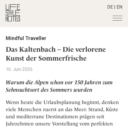
DE
|
EN
Hotels
+
Mindful Traveller
Destinationen
+
Alle Hotels
Das Kaltenbach – Die verlorene
Alpine Lifestyle
Stories
+
Kunst der Sommerfrische
Alle Destinationen
Beach
Belgien
Shop
+
Alle Stories
16. Juni 2026
City
Deutschland
Adventkalender
Smart Traveller
+
Alle Produkte
Countryside
Warum die Alpen schon vor 150 Jahren zum
Griechenland
Aktiv & Wellness
Lifestylehotels BOOK
Newsletter
Sehnsuchtsort des Sommers wurden
Mindful Traveller
Alle Smart Deals
Indien
Culture
The Stylemate Magazin/e
New Member
Smart Traveller
Become a member
+
Indonesien
Wenn heute die Urlaubsplanung beginnt, denken
Design & Architektur
Gutschein/Voucher
Wellness
Newsletter Anmeldung
Italien
viele Menschen zuerst an das Meer. Strand, Küste
About us
+
Eat & Drink
Member Benefits
und mediterrane Destinationen prägen seit
Japan
Mindful Traveller
Register your Hotel
Mission Statement
Jahrzehnten unsere Vorstellung vom perfekten
Kroatien