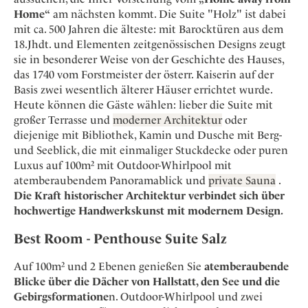
Osterkalender
Our Story
Kontakt
Home“
am nächsten kommt. Die Suite "Holz" ist dabei
Mexico
Persönlichkeiten
Career
mit ca. 500 Jahren die älteste: mit Barocktüren aus dem
Niederlande
Impressum
18.Jhdt. und Elementen zeitgenössischen Designs zeugt
Österreich
sie in besonderer Weise von der Geschichte des Hauses,
Adventkalender
das 1740 vom Forstmeister der österr. Kaiserin auf der
Portugal
Basis zwei wesentlich älterer Häuser errichtet wurde.
Schweden
Heute können die Gäste wählen: lieber die Suite mit
Spanien
großer Terrasse und
moderner Architektur
oder
diejenige mit Bibliothek, Kamin und Dusche mit Berg-
Schweiz
und Seeblick, die mit einmaliger Stuckdecke oder puren
USA
Luxus auf 100m² mit Outdoor-Whirlpool mit
atemberaubendem Panoramablick und
private Sauna
.
Die Kraft historischer Architektur verbindet sich über
hochwertige Handwerkskunst mit modernem Design.
B
est Room -
Penthouse Suite Salz
Auf 100m² und 2 Ebenen genießen Sie
atemberaubende
Blicke über die Dächer von Hallstatt, den See und die
Gebirgsformatione
n. Outdoor-Whirlpool und zwei