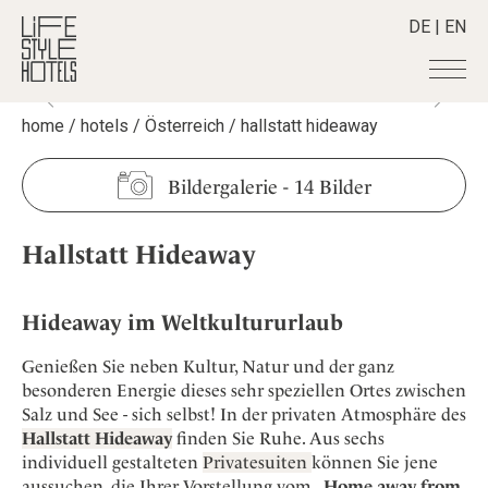
DE
|
EN
home
/
hotels
/
Österreich
/
hallstatt hideaway
Hotels
+
Destinationen
+
Alle Hotels
Bildergalerie
-
14 Bilder
Alpine Lifestyle
Stories
+
Alle Destinationen
Beach
Hallstatt Hideaway
Belgien
Shop
+
Alle Stories
City
Deutschland
Adventkalender
Smart Traveller
+
Alle Produkte
Countryside
Griechenland
Hideaway im Weltkultururlaub
Aktiv & Wellness
Lifestylehotels BOOK
Newsletter
Mindful Traveller
Alle Smart Deals
Indien
Culture
Genießen Sie neben Kultur, Natur und der ganz
The Stylemate Magazin/e
New Member
Smart Traveller
Become a member
+
Indonesien
besonderen Energie dieses sehr speziellen Ortes zwischen
Design & Architektur
Gutschein/Voucher
Wellness
Newsletter Anmeldung
Salz und See - sich selbst! In der privaten Atmosphäre des
Italien
About us
+
Eat & Drink
Member Benefits
Hallstatt Hideaway
finden Sie Ruhe. Aus sechs
Japan
Mindful Traveller
Register your Hotel
individuell gestalteten
Privatesuiten
können Sie jene
Mission Statement
Kroatien
aussuchen, die Ihrer Vorstellung vom
„Home away from