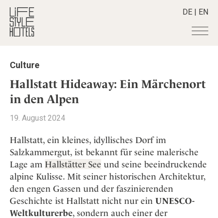
DE
|
EN
Hotels
+
Culture
Destinationen
+
Alle Hotels
Hallstatt Hideaway: Ein Märchenort
Alpine Lifestyle
Stories
+
in den Alpen
Alle Destinationen
Beach
Belgien
Shop
+
Alle Stories
19. August 2024
City
Deutschland
Adventkalender
Smart Traveller
+
Alle Produkte
Countryside
Hallstatt, ein kleines, idyllisches Dorf im
Griechenland
Aktiv & Wellness
Lifestylehotels BOOK
Newsletter
Salzkammergut, ist bekannt für seine malerische
Mindful Traveller
Alle Smart Deals
Indien
Culture
Lage am
Hallstätter See
und seine beeindruckende
The Stylemate Magazin/e
New Member
Smart Traveller
Become a member
+
Indonesien
Design & Architektur
alpine Kulisse. Mit seiner historischen Architektur,
Gutschein/Voucher
Wellness
Newsletter Anmeldung
Italien
den engen Gassen und der faszinierenden
About us
+
Eat & Drink
Member Benefits
Japan
Geschichte ist Hallstatt nicht nur ein
UNESCO-
Mindful Traveller
Register your Hotel
Mission Statement
Weltkulturerbe
, sondern auch einer der
Kroatien