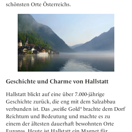
Osterkalender
Our Story
schönsten Orte Österreichs.
Kontakt
Mexico
Persönlichkeiten
Career
Niederlande
Impressum
Österreich
Adventkalender
Portugal
Schweden
Spanien
Schweiz
USA
Geschichte und Charme von Hallstatt
Hallstatt blickt auf eine über 7.000-jährige
Geschichte zurück, die eng mit dem Salzabbau
verbunden ist. Das „weiße Gold“ brachte dem Dorf
Reichtum und Bedeutung und machte es zu
einem der ältesten dauerhaft bewohnten Orte
Europas. Heute ist Hallstatt ein Magnet für