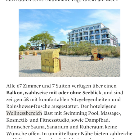
Osterkalender
Our Story
Kontakt
Mexico
Persönlichkeiten
Career
Niederlande
Impressum
Österreich
Adventkalender
Portugal
Schweden
Spanien
Schweiz
USA
Alle 67 Zimmer und 7 Suiten verfügen über einen
Balkon, wahlweise mit oder ohne Seeblick
, und sind
zeitgemäß mit komfortablen Sitzgelegenheiten und
Rainshower-Dusche ausgestattet. Der hoteleigene
Wellnessbereich
lässt mit Swimming Pool, Massage-,
Kosmetik- und Fitnessstudio, sowie Dampfbad,
Finnischer Sauna, Sanarium und Ruheraum keine
Wünsche offen. In unmittelbarer Nähe bieten zahlreiche