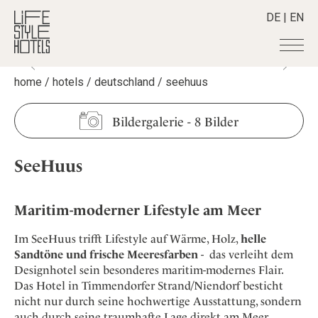
DE
|
EN
home
/
hotels
/
deutschland
/
seehuus
Hotels
+
Destinationen
+
Alle Hotels
Bildergalerie
-
8 Bilder
Alpine Lifestyle
Stories
+
Alle Destinationen
Beach
SeeHuus
Belgien
Shop
+
Alle Stories
City
Deutschland
Adventkalender
Smart Traveller
+
Alle Produkte
Countryside
Griechenland
Maritim-moderner Lifestyle am Meer
Aktiv & Wellness
Lifestylehotels BOOK
Newsletter
Mindful Traveller
Alle Smart Deals
Indien
Culture
Im SeeHuus trifft Lifestyle auf Wärme, Holz,
helle
The Stylemate Magazin/e
New Member
Smart Traveller
Become a member
+
Indonesien
Sandtöne und frische Meeresfarben
- das verleiht dem
Design & Architektur
Gutschein/Voucher
Wellness
Newsletter Anmeldung
Designhotel sein besonderes maritim-modernes Flair.
Italien
About us
+
Eat & Drink
Member Benefits
Das Hotel in Timmendorfer Strand/Niendorf besticht
Japan
Mindful Traveller
Register your Hotel
nicht nur durch seine hochwertige Ausstattung, sondern
Mission Statement
Kroatien
auch durch seine traumhafte Lage direkt am Meer.