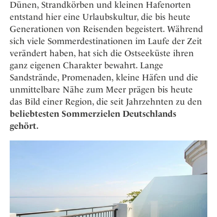
Osterkalender
Dünen, Strandkörben und kleinen Hafenorten
Our Story
Kontakt
Mexico
Persönlichkeiten
entstand hier eine Urlaubskultur, die bis heute
Career
Niederlande
Impressum
Generationen von Reisenden begeistert. Während
Österreich
sich viele Sommerdestinationen im Laufe der Zeit
Adventkalender
verändert haben, hat sich die Ostseeküste ihren
Portugal
ganz eigenen Charakter bewahrt. Lange
Schweden
Sandstrände, Promenaden, kleine Häfen und die
Spanien
unmittelbare Nähe zum Meer prägen bis heute
Schweiz
das Bild einer Region, die seit Jahrzehnten zu den
USA
beliebtesten Sommerzielen Deutschlands
gehört.