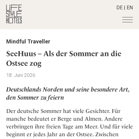
DE
|
EN
Hotels
+
Mindful Traveller
Destinationen
+
Alle Hotels
SeeHuus – Als der Sommer an die
Alpine Lifestyle
Stories
+
Ostsee zog
Alle Destinationen
Beach
Belgien
Shop
+
Alle Stories
18. Juni 2026
City
Deutschland
Adventkalender
Smart Traveller
+
Alle Produkte
Countryside
Deutschlands Norden und seine besondere Art,
Griechenland
Aktiv & Wellness
Lifestylehotels BOOK
Newsletter
den Sommer zu feiern
Mindful Traveller
Alle Smart Deals
Indien
Culture
The Stylemate Magazin/e
New Member
Smart Traveller
Become a member
+
Indonesien
Der deutsche Sommer hat viele Gesichter. Für
Design & Architektur
Gutschein/Voucher
Wellness
Newsletter Anmeldung
Italien
manche bedeutet er Berge und Almen. Andere
About us
+
Eat & Drink
Member Benefits
verbringen ihre freien Tage am Meer. Und für viele
Japan
Mindful Traveller
Register your Hotel
Mission Statement
beginnt er jedes Jahr an der Ostsee. Zwischen
Kroatien