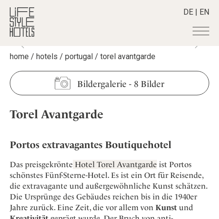
DE
|
EN
home
/
hotels
/
portugal
/
torel avantgarde
Hotels
+
Destinationen
+
Alle Hotels
Bildergalerie
-
8 Bilder
Alpine Lifestyle
Stories
+
Alle Destinationen
Beach
Torel Avantgarde
Belgien
Shop
+
Alle Stories
City
Deutschland
Adventkalender
Smart Traveller
+
Alle Produkte
Countryside
Griechenland
Portos extravagantes Boutiquehotel
Aktiv & Wellness
Lifestylehotels BOOK
Newsletter
Mindful Traveller
Alle Smart Deals
Indien
Culture
Das preisgekrönte
Hotel Torel Avantgarde
ist Portos
The Stylemate Magazin/e
New Member
Smart Traveller
Become a member
+
Indonesien
schönstes Fünf-Sterne-Hotel. Es ist ein Ort für Reisende,
Design & Architektur
Gutschein/Voucher
Wellness
Newsletter Anmeldung
die extravagante und außergewöhnliche Kunst schätzen.
Italien
About us
+
Eat & Drink
Member Benefits
Die Ursprünge des Gebäudes reichen bis in die 1940er
Japan
Mindful Traveller
Register your Hotel
Jahre zurück. Eine Zeit, die vor allem von
Kunst
und
Mission Statement
Kroatien
Kreativität
geprägt wurde. Der Bruch von anti-