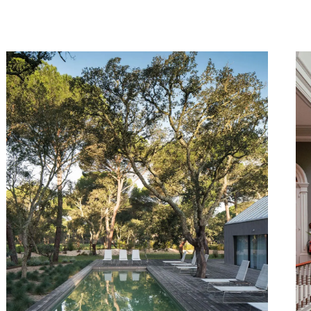
er
eiten