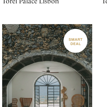
Torel Palace Lisbon
T