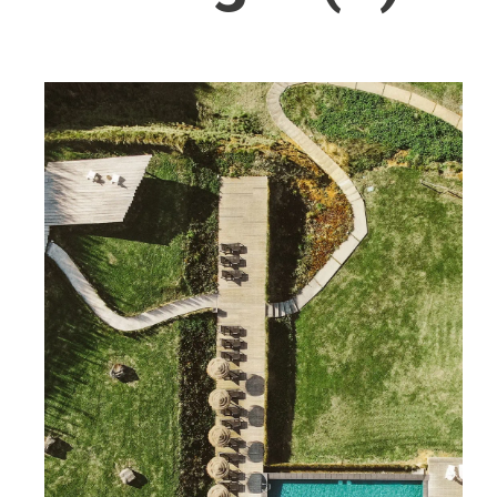
Wellness
Japan
Osterkalend
Kroatien
Persönlichk
Mexico
Niederlande
Österreich
Portugal
Schweden
Spanien
Schweiz
USA