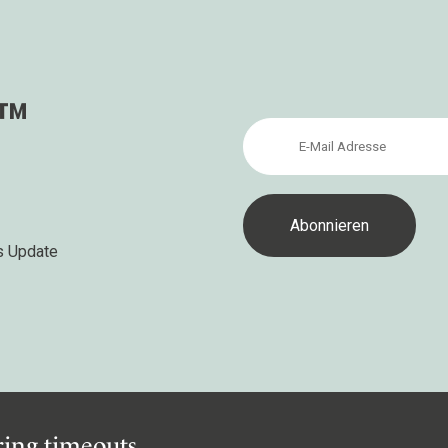
s™
s Update
iring timeouts