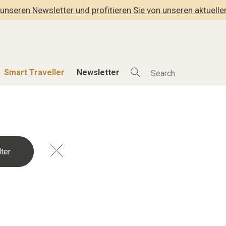
unseren Newsletter und profitieren Sie von unseren aktuell
Smart Traveller
Newsletter
Shop
Smart Travelle
Alle Produkte
Alle Smart Deals
der
Lifestylehotels BOOK
Smart Traveller
lness
The Stylemate Magazin/e
Newsletter Anmel
Gutschein/Voucher
hitektur
eller