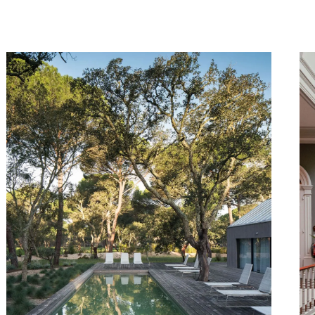
er
eiten