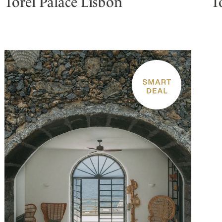
Torel Palace Lisbon
T