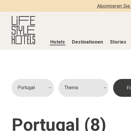
Abonnieren Sie 
Hotels
Destinationen
Stories
Hotels
Destinationen
Stories
Alle Hotels
Alle Destinationen
Alle Stories
Alpine Lifestyle
Belgien
Adventkalen
Beach
Deutschland
Aktiv & Wel
City
Griechenland
Culture
Countryside
Indien
Design & Arc
Portugal (8)
Mindful Traveller
Indonesien
Eat & Drink
New Member
Italien
Mindful Trav