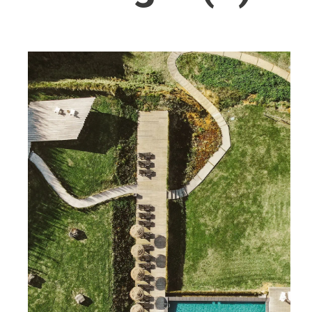
Wellness
Japan
Osterkalend
Kroatien
Persönlichk
Mexico
Niederlande
Österreich
Portugal
Schweden
Spanien
Schweiz
USA