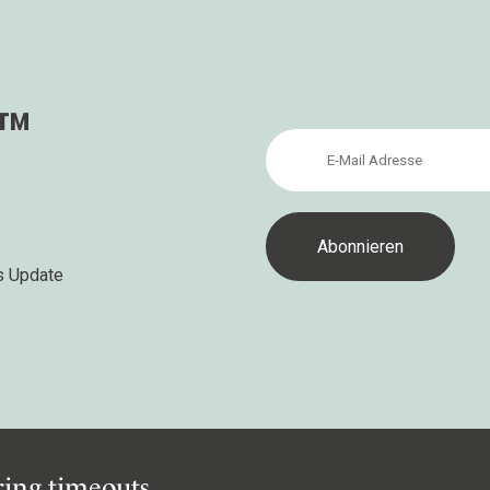
s™
s Update
iring timeouts