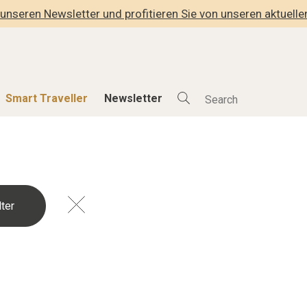
unseren Newsletter und profitieren Sie von unseren aktuell
Smart Traveller
Newsletter
Shop
Smart Travelle
Alle Produkte
Alle Smart Deals
der
Lifestylehotels BOOK
Smart Traveller
lness
The Stylemate Magazin/e
Newsletter Anmel
Gutschein/Voucher
hitektur
eller