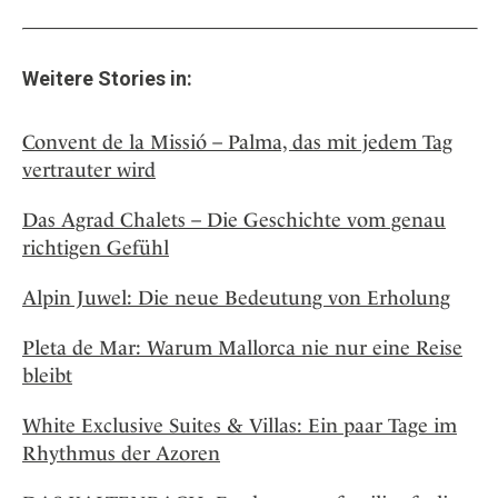
Osterkalender
Our Story
Kontakt
Mexico
Persönlichkeiten
Career
Niederlande
Impressum
Weitere Stories in:
Österreich
Adventkalender
Portugal
Convent de la Missió – Palma, das mit jedem Tag
Schweden
vertrauter wird
Spanien
Das Agrad Chalets – Die Geschichte vom genau
Schweiz
richtigen Gefühl
USA
Alpin Juwel: Die neue Bedeutung von Erholung
Pleta de Mar: Warum Mallorca nie nur eine Reise
bleibt
White Exclusive Suites & Villas: Ein paar Tage im
Rhythmus der Azoren