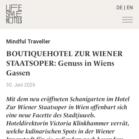
DE
|
EN
Hotels
+
Mindful Traveller
Destinationen
+
Alle Hotels
BOUTIQUEHOTEL ZUR WIENER
Alpine Lifestyle
Stories
+
STAATSOPER: Genuss in Wiens
Alle Destinationen
Beach
Gassen
Belgien
Shop
+
Alle Stories
City
Deutschland
Adventkalender
Smart Traveller
+
30. Juni 2026
Alle Produkte
Countryside
Griechenland
Aktiv & Wellness
Lifestylehotels BOOK
Newsletter
Mindful Traveller
Alle Smart Deals
Mit dem neu eröffneten Schanigarten im Hotel
Indien
Culture
The Stylemate Magazin/e
Zur Wiener Staatsoper in Wien offenbart sich
New Member
Smart Traveller
Become a member
+
Indonesien
Design & Architektur
Gutschein/Voucher
eine neue Facette des Stadtjuwels.
Wellness
Newsletter Anmeldung
Italien
About us
+
Eat & Drink
Member Benefits
Hoteldirektorin Victoria Klinkhammer verrät,
Japan
Mindful Traveller
welche kulinarischen Spots in der Wiener
Register your Hotel
Mission Statement
Kroatien