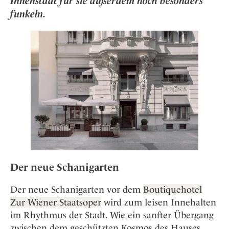
Innenstadt für sie außerdem noch besonders
Osterkalender
Our Story
Kontakt
Mexico
funkeln.
Persönlichkeiten
Career
Niederlande
Impressum
Österreich
Adventkalender
Portugal
Schweden
Spanien
Schweiz
USA
Der neue Schanigarten
Der neue Schanigarten vor dem
Boutiquehotel
Zur Wiener Staatsoper
wird zum leisen Innehalten
im Rhythmus der Stadt. Wie ein sanfter Übergang
zwischen dem geschützten Kosmos des Hauses