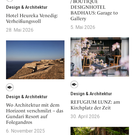
Osterkalender
/ BOUTIQUE
Our Story
Kontakt
Mexico
DESIGNHOTEL
Design & Architektur
Persönlichkeiten
Career
BADHAUS: Garage to
Hotel Heureka Venedig:
Niederlande
Impressum
Gallery
Verheißungsvoll
Österreich
5. Mai 2026
28. Mai 2026
Adventkalender
Portugal
Schweden
Spanien
Schweiz
USA
Design & Architektur
Design & Architektur
REFUGIUM LUNZ: am
Wo Architektur mit dem
Kirchplatz der Zeit
Horizont verschmilzt – das
Gundari Resort auf
30. April 2026
Folegandros
6. November 2025