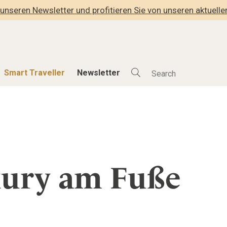
unseren Newsletter und profitieren Sie von unseren aktuell
Smart Traveller
Newsletter
Shop
Smart Travelle
Alle Produkte
Alle Smart Deals
der
Lifestylehotels BOOK
Smart Traveller
lness
The Stylemate Magazin/e
Newsletter Anmel
xury am Fuße
Gutschein/Voucher
hitektur
eller