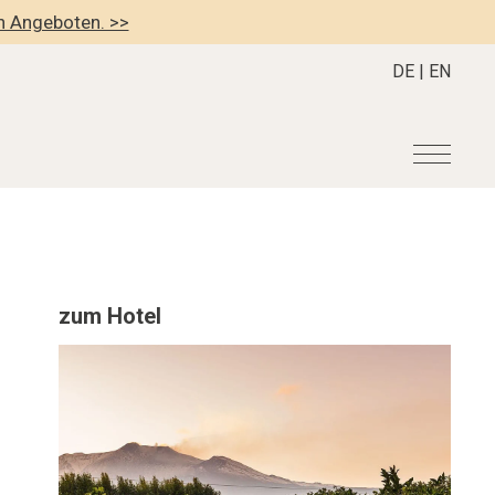
en Angeboten. >>
DE
|
EN
r
Become a member
About us
Member Benefits
Mission Statement
zum Hotel
Register your Hotel
Our Story
dung
Career