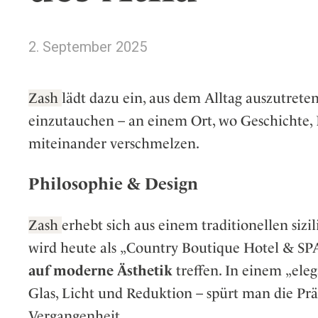
Wellness
Japan
Osterkalend
Kroatien
Persönlichk
2. September 2025
Mexico
Niederlande
Zash
lädt dazu ein, aus dem Alltag auszutret
Österreich
einzutauchen – an einem Ort, wo Geschichte,
Portugal
miteinander verschmelzen.
Schweden
Spanien
Philosophie & Design
Schweiz
USA
Zash
erhebt sich aus einem traditionellen sizi
wird heute als „Country Boutique Hotel & SP
auf moderne Ästhetik
treffen. In einem „eleg
Glas, Licht und Reduktion – spürt man die Pr
Vergangenheit.