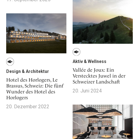
Osterkalender
Our Story
Kontakt
Mexico
Persönlichkeiten
Career
Niederlande
Impressum
Österreich
Adventkalender
Portugal
Schweden
Spanien
Aktiv & Wellness
Schweiz
Vallée de Joux: Ein
Design & Architektur
USA
Verstecktes Juwel in der
Hotel des Horlogers, Le
Schweizer Landschaft
Brassus, Schweiz: Die fünf
20. Juni 2024
Wunder des Hotel des
Horlogers
20. Dezember 2022