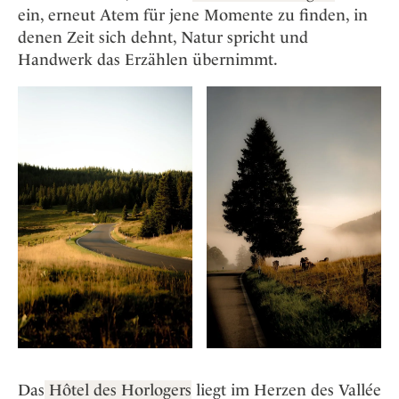
Osterkalender
Our Story
ein, erneut Atem für jene Momente zu finden, in
Kontakt
Mexico
Persönlichkeiten
denen Zeit sich dehnt, Natur spricht und
Career
Niederlande
Impressum
Handwerk das Erzählen übernimmt.
Österreich
Adventkalender
Portugal
Schweden
Spanien
Schweiz
USA
Das
Hôtel des Horlogers
liegt im Herzen des Vallée