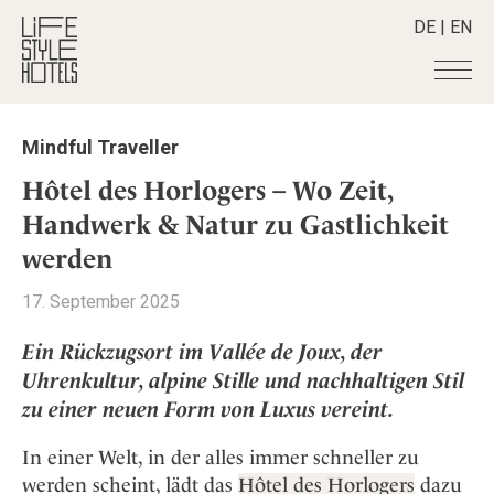
DE
|
EN
Hotels
+
Mindful Traveller
Destinationen
+
Alle Hotels
Hôtel des Horlogers – Wo Zeit,
Alpine Lifestyle
Stories
+
Handwerk & Natur zu Gastlichkeit
Alle Destinationen
Beach
werden
Belgien
Shop
+
Alle Stories
City
Deutschland
Adventkalender
Smart Traveller
+
17. September 2025
Alle Produkte
Countryside
Griechenland
Aktiv & Wellness
Lifestylehotels BOOK
Newsletter
Mindful Traveller
Alle Smart Deals
Ein Rückzugsort im Vallée de Joux, der
Indien
Culture
The Stylemate Magazin/e
Uhrenkultur, alpine Stille und nachhaltigen Stil
New Member
Smart Traveller
Become a member
+
Indonesien
Design & Architektur
Gutschein/Voucher
zu einer neuen Form von Luxus vereint.
Wellness
Newsletter Anmeldung
Italien
About us
+
Eat & Drink
Member Benefits
Japan
In einer Welt, in der alles immer schneller zu
Mindful Traveller
Register your Hotel
Mission Statement
werden scheint, lädt das
Hôtel des Horlogers
dazu
Kroatien