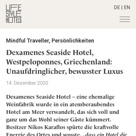
DE
|
EN
Hotels
+
Mindful Traveller
,
Persönlichkeiten
Destinationen
+
Alle Hotels
Dexamenes Seaside Hotel,
Alpine Lifestyle
Stories
+
Westpeloponnes, Griechenland:
Alle Destinationen
Beach
Unaufdringlicher, bewusster Luxus
Belgien
Shop
+
Alle Stories
City
Deutschland
Adventkalender
Smart Traveller
+
14. Dezember 2020
Alle Produkte
Countryside
Griechenland
Aktiv & Wellness
Lifestylehotels BOOK
Newsletter
Mindful Traveller
Alle Smart Deals
Dexamenes Seaside Hotel – eine ehemalige
Indien
Culture
The Stylemate Magazin/e
Weinfabrik wurde in ein atemberaubendes
New Member
Smart Traveller
Become a member
+
Indonesien
Design & Architektur
Gutschein/Voucher
Hotel am Meer verwandelt, das sich voll und
Wellness
Newsletter Anmeldung
Italien
About us
+
Eat & Drink
Member Benefits
ganz um das Wohl seiner Gäste kümmert.
Japan
Besitzer Nikos Karaflos spürte die kraftvolle
Mindful Traveller
Register your Hotel
Mission Statement
Kroatien
Energie des Ortes und wusste, „
dass ein Hotel die