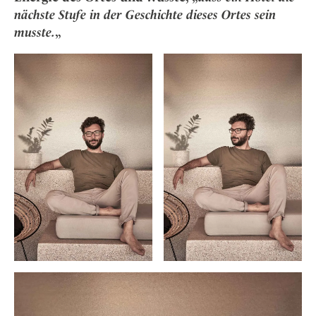
Osterkalender
Our Story
Kontakt
nächste Stufe in der Geschichte dieses Ortes sein
Mexico
Persönlichkeiten
Career
musste.
„
Niederlande
Impressum
Österreich
Adventkalender
Portugal
Schweden
Spanien
Schweiz
USA