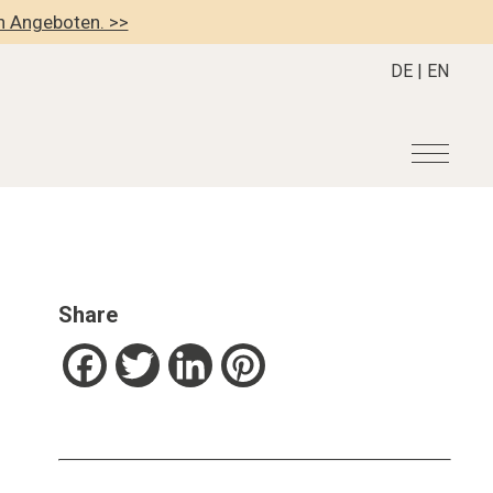
en Angeboten. >>
DE
|
EN
r
Become a member
About us
Member Benefits
Mission Statement
Share
Register your Hotel
Our Story
dung
Career
Facebook
Twitter
LinkedIn
Pinterest