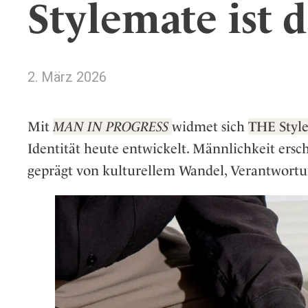
Stylemate ist 
Wellness
Japan
Osterkalend
Kroatien
Persönlichk
Mexico
2. März 2026
Niederlande
Österreich
Portugal
Mit
MAN IN PROGRESS
widmet sich
THE Style
Schweden
Identität heute entwickelt. Männlichkeit ersche
Spanien
geprägt von kulturellem Wandel, Verantwortu
Schweiz
USA