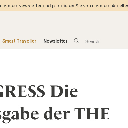
unseren Newsletter und profitieren Sie von unseren aktuell
Smart Traveller
Newsletter
Shop
Smart Travelle
Alle Produkte
Alle Smart Deals
RESS Die
der
Lifestylehotels BOOK
Smart Traveller
lness
The Stylemate Magazin/e
Newsletter Anmel
Gutschein/Voucher
sgabe der THE
hitektur
eller