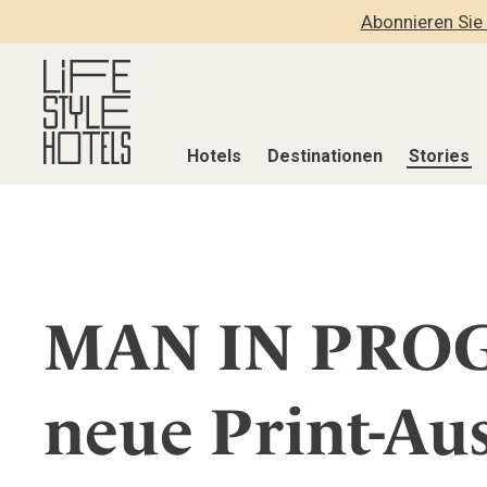
Abonnieren Sie 
Hotels
Destinationen
Stories
Hotels
Destinationen
Stories
Alle Hotels
Alle Destinationen
Alle Stories
Alpine Lifestyle
MAN IN PROG
Belgien
Adventkalen
Beach
Deutschland
Aktiv & Wel
City
Griechenland
Culture
neue Print-Au
Countryside
Indien
Design & Arc
Mindful Traveller
Indonesien
Eat & Drink
New Member
Italien
Mindful Trav