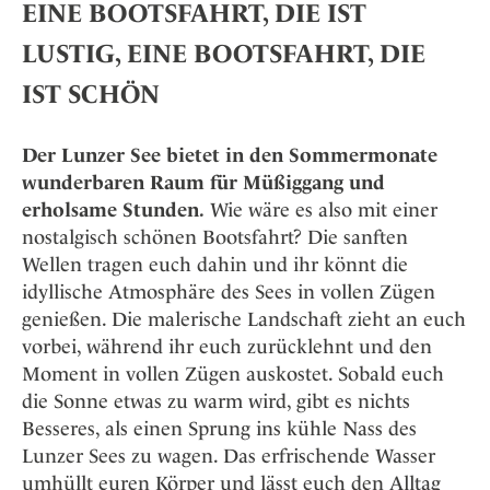
Osterkalender
EINE BOOTSFAHRT, DIE IST
Our Story
Kontakt
Mexico
Persönlichkeiten
Career
LUSTIG, EINE BOOTSFAHRT, DIE
Niederlande
Impressum
IST SCHÖN
Österreich
Adventkalender
Portugal
Der Lunzer See bietet in den Sommermonate
Schweden
wunderbaren Raum für Müßiggang und
Spanien
erholsame Stunden.
Wie wäre es also mit einer
Schweiz
nostalgisch schönen Bootsfahrt? Die sanften
USA
Wellen tragen euch dahin und ihr könnt die
idyllische Atmosphäre des Sees in vollen Zügen
genießen. Die malerische Landschaft zieht an euch
vorbei, während ihr euch zurücklehnt und den
Moment in vollen Zügen auskostet. Sobald euch
die Sonne etwas zu warm wird, gibt es nichts
Besseres, als einen Sprung ins kühle Nass des
Lunzer Sees zu wagen. Das erfrischende Wasser
umhüllt euren Körper und lässt euch den Alltag