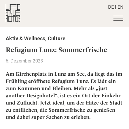
DE
|
EN
Hotels
+
Aktiv & Wellness
,
Culture
Destinationen
+
Alle Hotels
Refugium Lunz:
Sommerfrische
Alpine Lifestyle
Stories
+
Alle Destinationen
6. Dezember 2023
Beach
Belgien
Shop
+
Alle Stories
City
Am Kirchenplatz in Lunz am See, da liegt das im
Deutschland
Adventkalender
Smart Traveller
+
Alle Produkte
Frühling eröffnete Refugium Lunz. Es lädt ein
Countryside
Griechenland
Aktiv & Wellness
zum Kommen und Bleiben. Mehr als „just
Lifestylehotels BOOK
Newsletter
Mindful Traveller
Alle Smart Deals
Indien
Culture
another Designhotel“, ist es ein Ort der Einkehr
The Stylemate Magazin/e
New Member
Smart Traveller
Become a member
+
Indonesien
und Zuflucht. Jetzt ideal, um der Hitze der Stadt
Design & Architektur
Gutschein/Voucher
Wellness
Newsletter Anmeldung
zu entfliehen, die Sommerfrische zu genießen
Italien
About us
+
Eat & Drink
Member Benefits
und dabei super Sachen zu erleben.
Japan
Mindful Traveller
Register your Hotel
Mission Statement
Kroatien