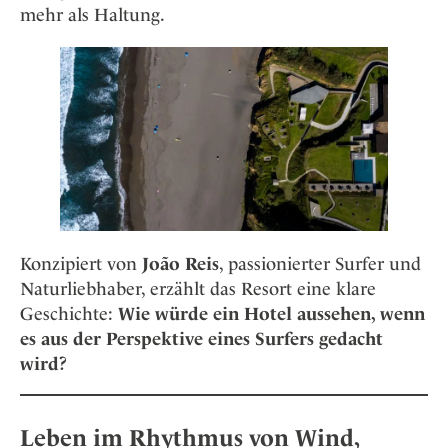
Osterkalender
Our Story
mehr als Haltung.
Kontakt
Mexico
Persönlichkeiten
Career
Niederlande
Impressum
Österreich
Adventkalender
Portugal
Schweden
Spanien
Schweiz
USA
Konzipiert von
João Reis
, passionierter Surfer und
Naturliebhaber, erzählt das Resort eine klare
Geschichte:
Wie würde ein Hotel aussehen, wenn
es aus der Perspektive eines Surfers gedacht
wird?
Leben im Rhythmus von Wind,