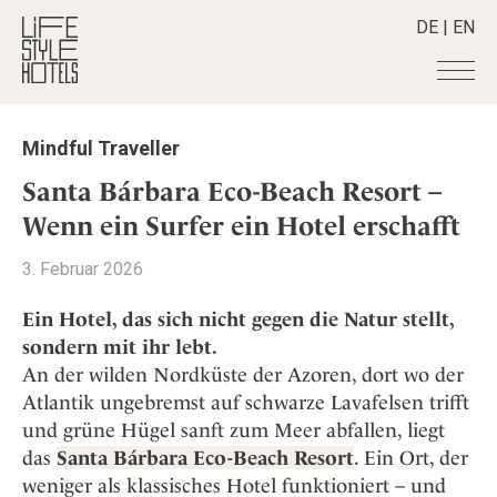
DE
|
EN
Hotels
+
Mindful Traveller
Destinationen
+
Alle Hotels
Santa Bárbara Eco-Beach Resort –
Alpine Lifestyle
Stories
+
Wenn ein Surfer ein Hotel erschafft
Alle Destinationen
Beach
Belgien
Shop
+
Alle Stories
3. Februar 2026
City
Deutschland
Adventkalender
Smart Traveller
+
Alle Produkte
Countryside
Ein Hotel, das sich nicht gegen die Natur stellt,
Griechenland
Aktiv & Wellness
Lifestylehotels BOOK
Newsletter
sondern mit ihr lebt.
Mindful Traveller
Alle Smart Deals
Indien
Culture
An der wilden Nordküste der Azoren, dort wo der
The Stylemate Magazin/e
New Member
Smart Traveller
Become a member
+
Indonesien
Design & Architektur
Atlantik ungebremst auf schwarze Lavafelsen trifft
Gutschein/Voucher
Wellness
Newsletter Anmeldung
Italien
und grüne Hügel sanft zum Meer abfallen, liegt
About us
+
Eat & Drink
Member Benefits
Japan
das
Santa Bárbara Eco-Beach Resort
. Ein Ort, der
Mindful Traveller
Register your Hotel
Mission Statement
weniger als klassisches Hotel funktioniert – und
Kroatien