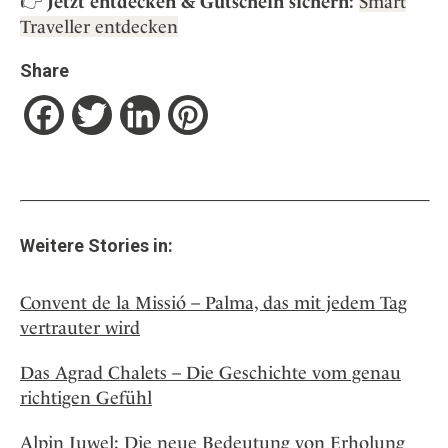
👉
Jetzt entdecken & Gutschein sichern:
Smart
Traveller entdecken
Share
Facebook
Twitter
LinkedIn
Pinterest
Weitere Stories in:
Convent de la Missió – Palma, das mit jedem Tag
vertrauter wird
Das Agrad Chalets – Die Geschichte vom genau
richtigen Gefühl
Alpin Juwel: Die neue Bedeutung von Erholung