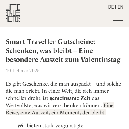
DE
|
EN
Hotels
+
Smart Traveller Gutscheine:
Destinationen
+
Alle Hotels
Schenken, was bleibt – Eine
Alpine Lifestyle
Stories
+
Alle Destinationen
besondere Auszeit zum Valentinstag
Beach
Belgien
Shop
+
Alle Stories
10. Februar 2025
City
Deutschland
Adventkalender
Smart Traveller
+
Alle Produkte
Countryside
Es gibt Geschenke, die man auspackt – und solche,
Griechenland
Aktiv & Wellness
Lifestylehotels BOOK
Newsletter
Mindful Traveller
die man erlebt. In einer Welt, die sich immer
Alle Smart Deals
Indien
Culture
The Stylemate Magazin/e
schneller dreht, ist
gemeinsame Zeit
das
New Member
Smart Traveller
Become a member
+
Indonesien
Design & Architektur
Wertvollste, was wir verschenken können.
Eine
Gutschein/Voucher
Wellness
Newsletter Anmeldung
Italien
About us
+
Eat & Drink
Reise, eine Auszeit, ein Moment, der bleibt.
Member Benefits
Japan
Mindful Traveller
Register your Hotel
Mission Statement
Wir bieten stark vergünstigte
Kroatien