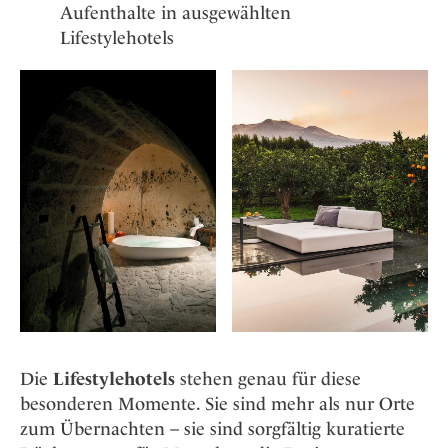
Osterkalender
Our Story
Aufenthalte in ausgewählten
Kontakt
Mexico
Persönlichkeiten
Lifestylehotels
Career
Niederlande
Impressum
Österreich
Adventkalender
Portugal
Schweden
Spanien
Schweiz
USA
Die
Lifestylehotels
stehen genau für diese
besonderen Momente. Sie sind mehr als nur Orte
zum Übernachten – sie sind sorgfältig kuratierte