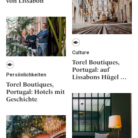
von Lissabon
Osterkalender
Our Story
Kontakt
Mexico
Persönlichkeiten
Career
Niederlande
Impressum
Österreich
Adventkalender
Portugal
Schweden
Culture
Spanien
Torel Boutiques,
Schweiz
Portugal: auf
USA
Persönlichkeiten
Lissabons Hügel …
Torel Boutiques,
Portugal: Hotels mit
Geschichte