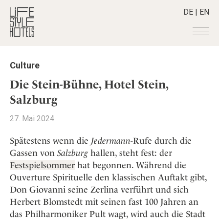
DE
|
EN
Hotels
+
Culture
Destinationen
+
Alle Hotels
Die Stein-Bühne, Hotel Stein,
Alpine Lifestyle
Stories
+
Salzburg
Alle Destinationen
Beach
Belgien
Shop
+
Alle Stories
27. Mai 2024
City
Deutschland
Adventkalender
Smart Traveller
+
Alle Produkte
Countryside
Spätestens wenn die
Jedermann
-Rufe durch die
Griechenland
Aktiv & Wellness
Lifestylehotels BOOK
Newsletter
Gassen von
Salzburg
hallen, steht fest: der
Mindful Traveller
Alle Smart Deals
Indien
Culture
Festspielsommer
hat begonnen. Während die
The Stylemate Magazin/e
New Member
Smart Traveller
Become a member
+
Indonesien
Design & Architektur
Ouverture Spirituelle den klassischen Auftakt gibt,
Gutschein/Voucher
Wellness
Newsletter Anmeldung
Italien
Don Giovanni seine Zerlina verführt und sich
About us
+
Eat & Drink
Member Benefits
Japan
Herbert Blomstedt mit seinen fast 100 Jahren an
Mindful Traveller
Register your Hotel
Mission Statement
das Philharmoniker Pult wagt, wird auch die Stadt
Kroatien