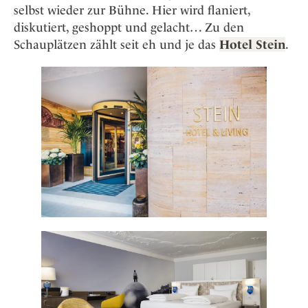
Osterkalender
Our Story
selbst wieder zur Bühne. Hier wird flaniert,
Kontakt
Mexico
Persönlichkeiten
diskutiert, geshoppt und gelacht… Zu den
Career
Niederlande
Impressum
Schauplätzen zählt seit eh und je das
Hotel Stein
.
Österreich
Adventkalender
Portugal
Schweden
Spanien
Schweiz
USA