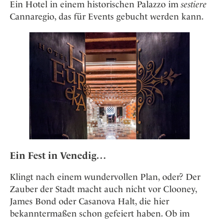
Osterkalender
Ein Hotel in einem historischen Palazzo im
sestiere
Our Story
Kontakt
Mexico
Persönlichkeiten
Cannaregio, das für Events gebucht werden kann.
Career
Niederlande
Impressum
Österreich
Adventkalender
Portugal
Schweden
Spanien
Schweiz
USA
Ein Fest in Venedig…
Klingt nach einem wundervollen Plan, oder? Der
Zauber der Stadt macht auch nicht vor Clooney,
James Bond oder Casanova Halt, die hier
bekanntermaßen schon gefeiert haben. Ob im