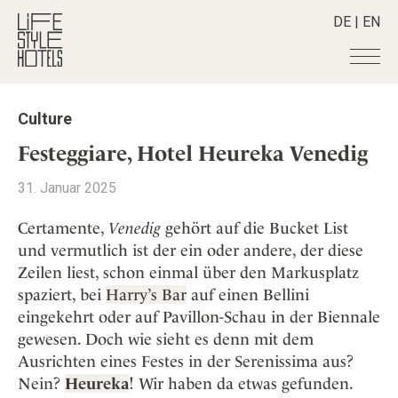
DE
|
EN
Hotels
+
Culture
Destinationen
+
Alle Hotels
Festeggiare, Hotel Heureka Venedig
Alpine Lifestyle
Stories
+
Alle Destinationen
31. Januar 2025
Beach
Belgien
Shop
+
Alle Stories
City
Certamente,
Venedig
gehört auf die Bucket List
Deutschland
Adventkalender
Smart Traveller
+
Alle Produkte
und vermutlich ist der ein oder andere, der diese
Countryside
Griechenland
Aktiv & Wellness
Zeilen liest, schon einmal über den Markusplatz
Lifestylehotels BOOK
Newsletter
Mindful Traveller
Alle Smart Deals
Indien
Culture
spaziert, bei
Harry’s Bar
auf einen Bellini
The Stylemate Magazin/e
New Member
Smart Traveller
Become a member
+
Indonesien
eingekehrt oder auf Pavillon-Schau in der Biennale
Design & Architektur
Gutschein/Voucher
Wellness
Newsletter Anmeldung
gewesen. Doch wie sieht es denn mit dem
Italien
About us
+
Eat & Drink
Member Benefits
Ausrichten eines Festes in der Serenissima aus?
Japan
Mindful Traveller
Register your Hotel
Mission Statement
Nein?
Heureka
! Wir haben da etwas gefunden.
Kroatien