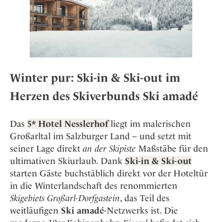
Osterkalender
Our Story
Kontakt
Mexico
Persönlichkeiten
Career
Niederlande
Impressum
Österreich
Adventkalender
Portugal
Schweden
Winter pur: Ski-in & Ski-out im
Spanien
Herzen des Skiverbunds Ski amadé
Schweiz
USA
Das
5* Hotel Nesslerhof
liegt im malerischen
Großarltal im Salzburger Land – und setzt mit
seiner Lage direkt
an der Skipiste
Maßstäbe für den
ultimativen Skiurlaub. Dank
Ski-in & Ski-out
starten Gäste buchstäblich direkt vor der Hoteltür
in die Winterlandschaft des renommierten
Skigebiets Großarl-Dorfgastein
, das Teil des
weitläufigen
Ski amadé
-Netzwerks ist. Die